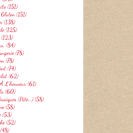
its
(151)
 Gluten
(151)
er
(138)
de
(125)
PLAT
(123)
au,
(84)
angerie
(78)
on
(78)
ent
(74)
olat
(62)
 À L'honneur
(61)
la
(60)
asiques (pâte...)
(58)
ne
(58)
e
(53)
che
(52)
(48)