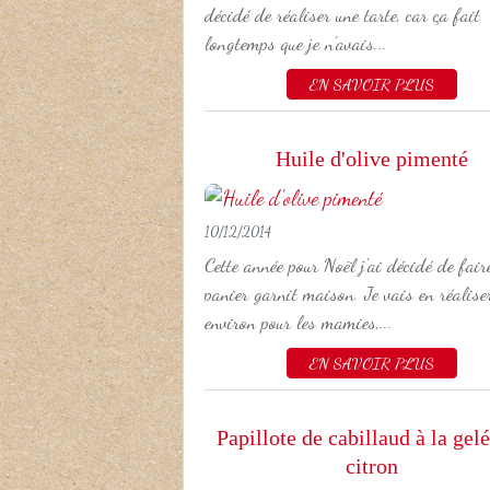
décidé de réaliser une tarte, car ça fait
longtemps que je n'avais...
EN SAVOIR PLUS
Huile d'olive pimenté
10/12/2014
Cette année pour Noël j'ai décidé de fai
panier garnit maison. Je vais en réalise
environ pour les mamies,...
EN SAVOIR PLUS
Papillote de cabillaud à la gel
citron