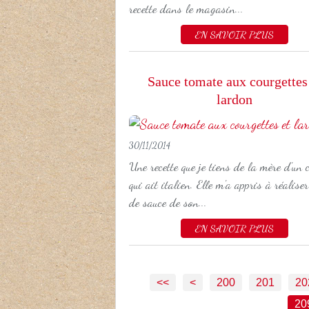
recette dans le magasin...
EN SAVOIR PLUS
Sauce tomate aux courgettes
lardon
30/11/2014
Une recette que je tiens de la mère d'un 
qui ait italien. Elle m'a appris à réaliser
de sauce de son...
EN SAVOIR PLUS
<<
<
200
201
20
20