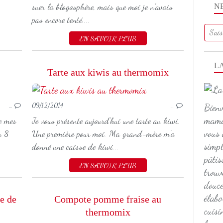
suer la blogosphère, mais que moi je n'avais
N
pas encore tenté....
EN SAVOIR PLUS
L
Tarte aux kiwis au thermomix
KITS PANIER GARNIE
Bienv
…
09/12/2014
…
maman
re mes
Je vous présente aujourd'hui une tarte au kiwi.
vous 
r 8
Une première pour moi. Ma grand-mère m'a
simpl
donné une caisse de kiwi...
pâtis
EN SAVOIR PLUS
trouv
douce
élabo
ée de
Compote pomme fraise au
cuisi
thermomix