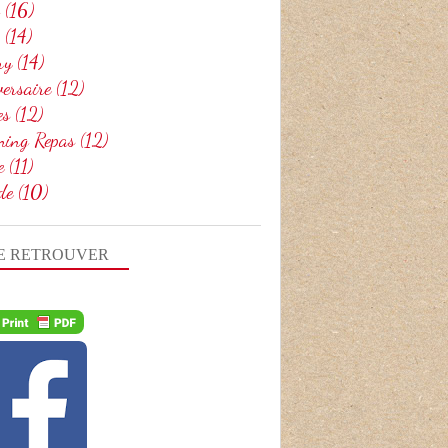
(16)
(14)
ry
(14)
ersaire
(12)
es
(12)
ning Repas
(12)
e
(11)
de
(10)
E RETROUVER