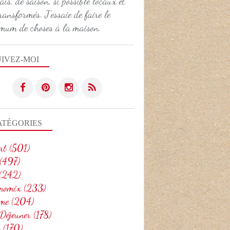
ais, de saison, si possible locaux et
DESSERT
ransformés. J'essaie de faire le
CONFITURE
mum de choses à la maison.
UIVEZ-MOI
ATÉGORIES
DESSERT
rt
(501)
(497)
(242)
momix
(233)
me
(204)
 Déjeuner
(178)
o
(170)