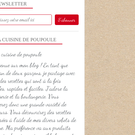
EWSLETTER
A CUISINE DE POUPOULE
DESSERT
enue sur mon blog ! En tant que
 de deux garçons, je partage avec
des recettes qui sont à la fois
es, rapides et faciles. J'adore la
serie et la boulangerie. Vous
erez donc une grande variété de
urs. Vous découvrirez des recettes
rées à l'aide de mes divers robots de
ne. Ma préférence va aux produits