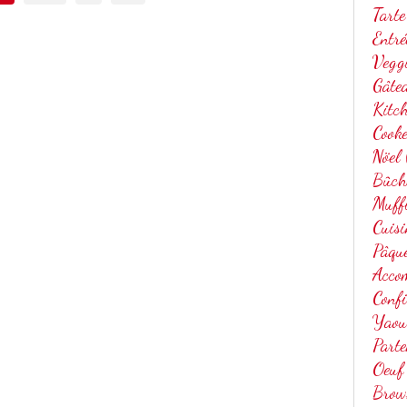
Tarte
Entré
Vegg
Gâtea
Kitc
Cook
Nöel
Bûch
Muff
Cuis
Pâqu
Acco
Confi
Yaou
Parte
Oeuf
Brow