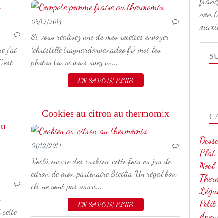
franç
POISSON
non t
06/12/2014
…
maxi
…
Si vous réalisez une de mes recettes envoyer
e j'ai
(christelle.traynard@wanadoo.fr) moi les
S
'est
photos (ou si vous avez un...
EN SAVOIR PLUS
Cookies au citron au thermomix
C
au
Desse
04/12/2014
…
Plat
Voilà encore des cookies, cette fois au jus de
SOUPE
Noël
citron de mon partenaire Sicilia Un régal bon
Ther
…
ils ne sont pas aussi...
Légu
e
Petit
EN SAVOIR PLUS
 cette
Aper