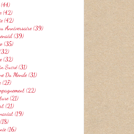
(44)
e
(42)
ie
(42)
u Anniversaire
(39)
henaid
(39)
eo
(35)
(32)
e
(32)
in Sucré
(31)
ine Du Monde
(31)
e
(27)
mpagnement
(22)
ture
(21)
rt
(21)
nariat
(19)
(18)
nie
(16)