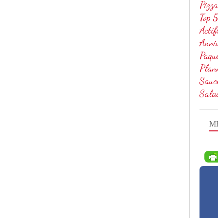
Pizza
Top 5
Actif
Anniv
Paqu
Plan
Sauc
Sala
M