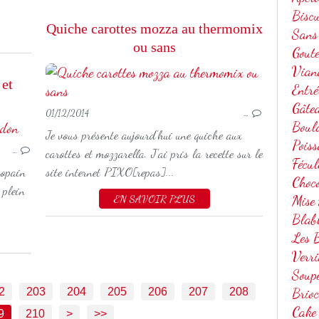
Biscu
Quiche carottes mozza au thermomix
Sans
ou sans
Gout
Vian
 et
Entré
Gâte
01/12/2014
…
Boul
Je vous présente aujourd'hui une quiche aux
SAUCE
Poiss
…
carottes et mozzarella. J'ai pris la recette sur le
Fécul
copain
site internet PIXO[repas]...
Choc
 plein
EN SAVOIR PLUS
Mise
Blab
Les B
Verri
Soup
2
203
204
205
206
207
208
Brio
Cake
220
9
210
>
>>