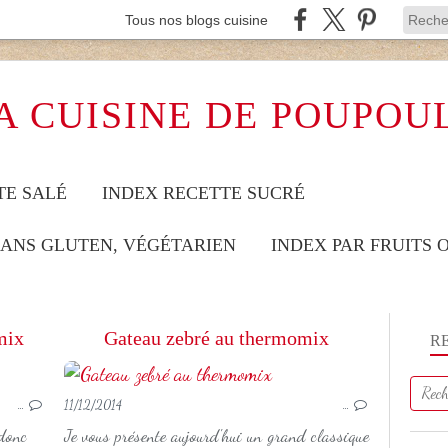
Tous nos blogs cuisine
A CUISINE DE POUPOU
TE SALÉ
INDEX RECETTE SUCRÉ
SANS GLUTEN, VÉGÉTARIEN
INDEX PAR FRUITS
mix
Gateau zebré au thermomix
R
LÉGUME
…
11/12/2014
…
 donc
Je vous présente aujourd'hui un grand classique