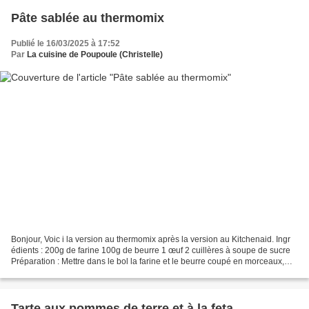
Pâte sablée au thermomix
Publié le 16/03/2025 à 17:52
Par
La cuisine de Poupoule (Christelle)
Bonjour, Voic i la version au thermomix après la version au Kitchenaid. Ingr
édients : 200g de farine 100g de beurre 1 œuf 2 cuillères à soupe de sucre
Préparation : Mettre dans le bol la farine et le beurre coupé en morceaux,
mixer 20sec/vit4 Ajouter...
Tarte aux pommes de terre et à la feta