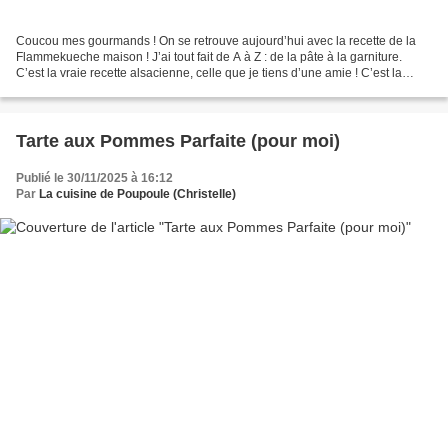
Coucou mes gourmands ! On se retrouve aujourd’hui avec la recette de la
Flammekueche maison ! J’ai tout fait de A à Z : de la pâte à la garniture.
C’est la vraie recette alsacienne, celle que je tiens d’une amie ! C’est la
recette parfaite pour un dîner...
Tarte aux Pommes Parfaite (pour moi)
Publié le 30/11/2025 à 16:12
Par
La cuisine de Poupoule (Christelle)