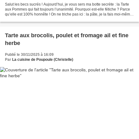
Salut les becs sucrés ! Aujourd’hui, je vous sers ma botte secrète : la Tarte
aux Pommes qui fait toujours l’unanimité. Pourquoi est-elle fétiche ? Parce
qu’elle est 100% honnête ! On ne triche pas ici : la pâte, je la fais moi-même
(oui, oui, la flemme,...
Tarte aux brocolis, poulet et fromage ail et fine
herbe
Publié le 30/11/2025 à 16:09
Par
La cuisine de Poupoule (Christelle)