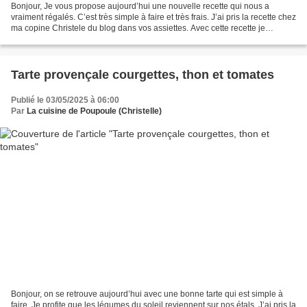
Bonjour, Je vous propose aujourd’hui une nouvelle recette qui nous a
vraiment régalés. C’est très simple à faire et très frais. J’ai pris la recette chez
ma copine Christele du blog dans vos assiettes. Avec cette recette je
participe au jeu compile moi...
Tarte provençale courgettes, thon et tomates
Publié le 03/05/2025 à 06:00
Par
La cuisine de Poupoule (Christelle)
Bonjour, on se retrouve aujourd’hui avec une bonne tarte qui est simple à
faire. Je profite que les légumes du soleil reviennent sur nos étals. J’ai pris la