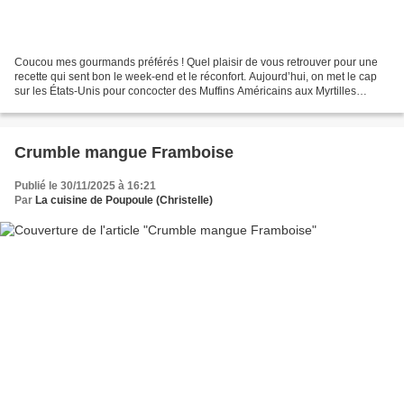
Coucou mes gourmands préférés ! Quel plaisir de vous retrouver pour une
recette qui sent bon le week-end et le réconfort. Aujourd’hui, on met le cap
sur les États-Unis pour concocter des Muffins Américains aux Myrtilles
(American Blueberry), mais pas...
Crumble mangue Framboise
Publié le 30/11/2025 à 16:21
Par
La cuisine de Poupoule (Christelle)