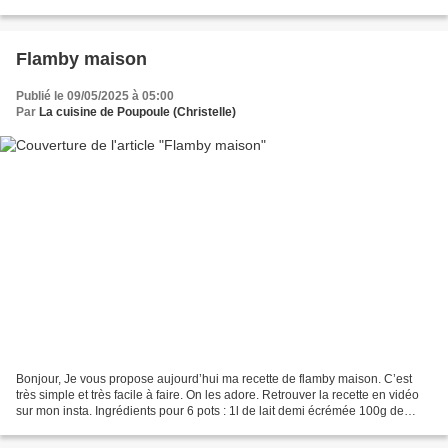
(oui, oui, la flemme,...
Flamby maison
Publié le 09/05/2025 à 05:00
Par
La cuisine de Poupoule (Christelle)
Bonjour, Je vous propose aujourd’hui ma recette de flamby maison. C’est
très simple et très facile à faire. On les adore. Retrouver la recette en vidéo
sur mon insta. Ingrédients pour 6 pots : 1l de lait demi écrémée 100g de
sucre en poudre 4g d’agar...