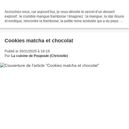
Accrochez-vous, car aujourd’hui, je vous dévoile le secret d’un dessert
explosif : le crumble mangue framboise ! Imaginez : la mangue, la star douce
et exotique, rencontre la framboise, la petite reine acidulée qui a du peps. Et
quand le crumble ultra-croquant...
Cookies matcha et chocolat
Publié le 30/11/2025 à 16:19
Par
La cuisine de Poupoule (Christelle)