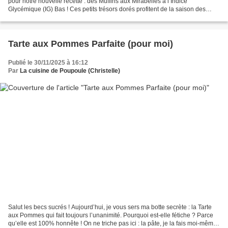
pour notre nouvelle recette : des Muffins aux Mirabelles à l’Indice
Glycémique (IG) Bas ! Ces petits trésors dorés profitent de la saison des
mirabelles pour vous offrir un goûter ou...
Tarte aux Pommes Parfaite (pour moi)
Publié le 30/11/2025 à 16:12
Par
La cuisine de Poupoule (Christelle)
Salut les becs sucrés ! Aujourd’hui, je vous sers ma botte secrète : la Tarte
aux Pommes qui fait toujours l’unanimité. Pourquoi est-elle fétiche ? Parce
qu’elle est 100% honnête ! On ne triche pas ici : la pâte, je la fais moi-même