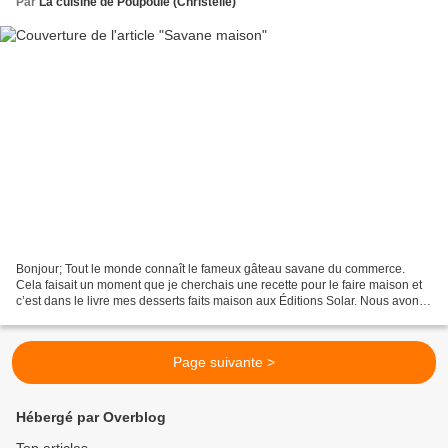
Par
La cuisine de Poupoule (Christelle)
Bonjour; Tout le monde connaît le fameux gâteau savane du commerce.
Cela faisait un moment que je cherchais une recette pour le faire maison et
c’est dans le livre mes desserts faits maison aux Éditions Solar. Nous avons
beaucoup aimé se savane, il n’a...
Page suivante >
Hébergé par Overblog