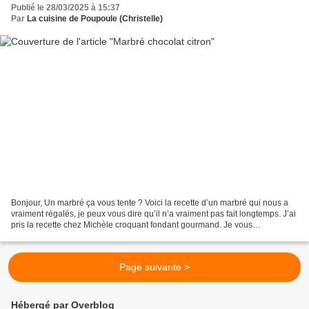
Publié le 28/03/2025 à 15:37
Par
La cuisine de Poupoule (Christelle)
Bonjour, Un marbré ça vous tente ? Voici la recette d’un marbré qui nous a
vraiment régalés, je peux vous dire qu’il n’a vraiment pas fait longtemps. J’ai
pris la recette chez Michèle croquant fondant gourmand. Je vous
recommande vraiment de tester ce...
Page suivante >
Hébergé par Overblog