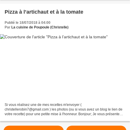
Pizza à l’artichaut et à la tomate
Publié le 18/07/2018 à 04:00
Par
La cuisine de Poupoule (Christelle)
Si vous réalisez une de mes recettes m'envoyer (
christellerobin7@gmail.com ) les photos (ou si vous avez un blog le lien de
votre recette) pour une petite mise à l'honneur. Bonjour; Je vous présente
aujourd’hui une pizza qui nous a beaucoup plu, même...