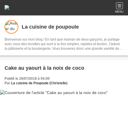
MENU
La cuisine de poupoule
Bienvenue sur mon blog ! En tant que maman de deux garçons, je partage
avec vous des recettes qui sont à la fois simples, rapides et faciles. J'adore
la pâtisserie et la boulangerie. Vous trouverez donc une grande variété de
douceurs. Vous découvrirez des recettes élaborées à l'aide de mes divers
robots de cuisine. Ma préférence va aux produits français, de saison, si
possible locaux et non transformés. J'essaie de faire le maximum de choses
à la maison.
Cake au yaourt à la noix de coco
Publié le 26/07/2018 à 04:00
Par
La cuisine de Poupoule (Christelle)