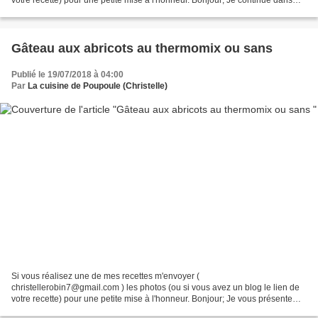
votre recette) pour une petite mise à l'honneur. Bonjour; Je continue dans
mes recettes pour épurer les courgettes du jardin....
Gâteau aux abricots au thermomix ou sans
Publié le 19/07/2018 à 04:00
Par
La cuisine de Poupoule (Christelle)
Si vous réalisez une de mes recettes m'envoyer (
christellerobin7@gmail.com ) les photos (ou si vous avez un blog le lien de
votre recette) pour une petite mise à l'honneur. Bonjour; Je vous présente
aujourd’hui un gâteau aux abricots qui nous a beaucoup...