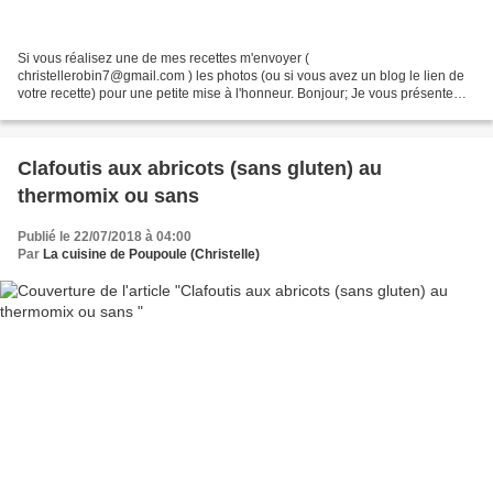
Si vous réalisez une de mes recettes m'envoyer (
christellerobin7@gmail.com ) les photos (ou si vous avez un blog le lien de
votre recette) pour une petite mise à l'honneur. Bonjour; Je vous présente
aujourd’hui des petits gratinés de courgettes qui nous...
Clafoutis aux abricots (sans gluten) au
thermomix ou sans
Publié le 22/07/2018 à 04:00
Par
La cuisine de Poupoule (Christelle)