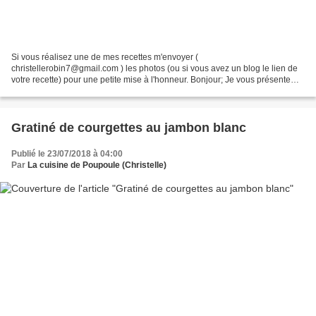
Si vous réalisez une de mes recettes m'envoyer (
christellerobin7@gmail.com ) les photos (ou si vous avez un blog le lien de
votre recette) pour une petite mise à l'honneur. Bonjour; Je vous présente
aujourd’hui des petits sablés sans gluten que j’ai...
Gratiné de courgettes au jambon blanc
Publié le 23/07/2018 à 04:00
Par
La cuisine de Poupoule (Christelle)