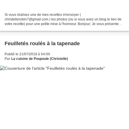
Si vous réalisez une de mes recettes m'envoyer (
christellerobin7@gmail.com ) les photos (ou si vous avez un blog le lien de
votre recette) pour une petite mise à l'honneur. Bonjour; Je vous présente
aujourd’hui un clafoutis bien de saison avec des abricots....
Feuilletés roulés à la tapenade
Publié le 21/07/2018 à 04:00
Par
La cuisine de Poupoule (Christelle)