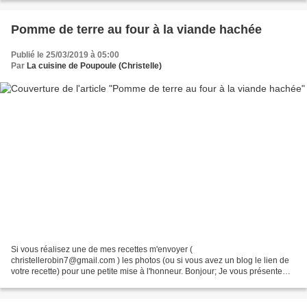
Pomme de terre au four à la viande hachée
Publié le 25/03/2019 à 05:00
Par
La cuisine de Poupoule (Christelle)
Si vous réalisez une de mes recettes m'envoyer (
christellerobin7@gmail.com ) les photos (ou si vous avez un blog le lien de
votre recette) pour une petite mise à l'honneur. Bonjour; Je vous présente
aujourd’hui un plat qui a eu beaucoup de succès avec...