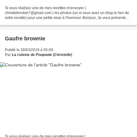
Si vous réalisez une de mes recettes m'envoyer (
christellerobin7@gmail.com ) les photos (ou si vous avez un blog le lien de
votre recette) pour une petite mise à l'honneur. Bonjour; Je vous présente
aujourd’hui un gâteau salé que j’ai pris chez ma Nicole...
Gaufre brownie
Publié le 28/03/2019 à 05:00
Par
La cuisine de Poupoule (Christelle)
Si vous réalisez une de mes recettes m'envoyer (