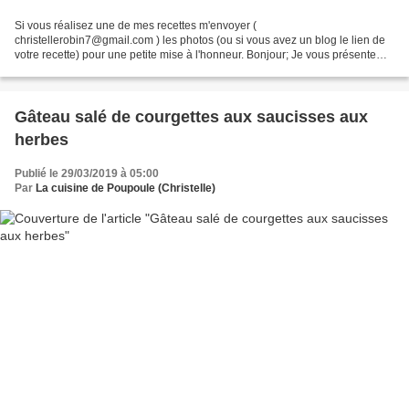
Si vous réalisez une de mes recettes m'envoyer (
christellerobin7@gmail.com ) les photos (ou si vous avez un blog le lien de
votre recette) pour une petite mise à l'honneur. Bonjour; Je vous présente
aujourd’hui des cookies qui nous ont beaucoup plu (surtout...
Gâteau salé de courgettes aux saucisses aux
herbes
Publié le 29/03/2019 à 05:00
Par
La cuisine de Poupoule (Christelle)