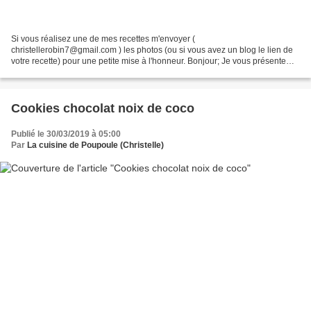
Si vous réalisez une de mes recettes m'envoyer (
christellerobin7@gmail.com ) les photos (ou si vous avez un blog le lien de
votre recette) pour une petite mise à l'honneur. Bonjour; Je vous présente
aujourd’hui une super-feuilletée que nous avons beaucoup...
Cookies chocolat noix de coco
Publié le 30/03/2019 à 05:00
Par
La cuisine de Poupoule (Christelle)