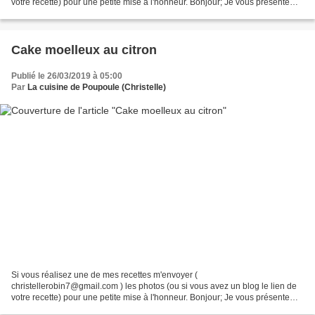
votre recette) pour une petite mise à l'honneur. Bonjour; Je vous présente
aujourd’hui une recette que j’ai prise j’ai ma copine...
Cake moelleux au citron
Publié le 26/03/2019 à 05:00
Par
La cuisine de Poupoule (Christelle)
Si vous réalisez une de mes recettes m'envoyer (
christellerobin7@gmail.com ) les photos (ou si vous avez un blog le lien de
votre recette) pour une petite mise à l'honneur. Bonjour; Je vous présente
aujourd’hui un cake que j’ai pris chez ma chère Delphine...