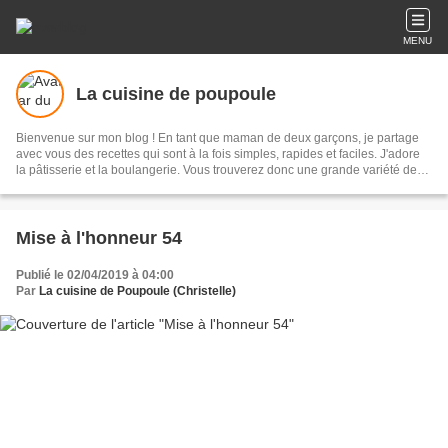
MENU
La cuisine de poupoule
Bienvenue sur mon blog ! En tant que maman de deux garçons, je partage
avec vous des recettes qui sont à la fois simples, rapides et faciles. J'adore
la pâtisserie et la boulangerie. Vous trouverez donc une grande variété de
douceurs. Vous découvrirez des recettes élaborées à l'aide de mes divers
robots de cuisine. Ma préférence va aux produits français, de saison, si
possible locaux et non transformés. J'essaie de faire le maximum de choses
à la maison.
Mise à l'honneur 54
Publié le 02/04/2019 à 04:00
Par
La cuisine de Poupoule (Christelle)