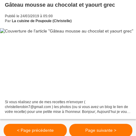
Gâteau mousse au chocolat et yaourt grec
Publié le 24/03/2019 à 05:00
Par
La cuisine de Poupoule (Christelle)
Si vous réalisez une de mes recettes m'envoyer (
christellerobin7@gmail.com ) les photos (ou si vous avez un blog le lien de
votre recette) pour une petite mise à l'honneur. Bonjour; Aujourd’hui je vous
présente encore une recette de ma copine Emmanuelle...
< Page précédente
Page suivante >