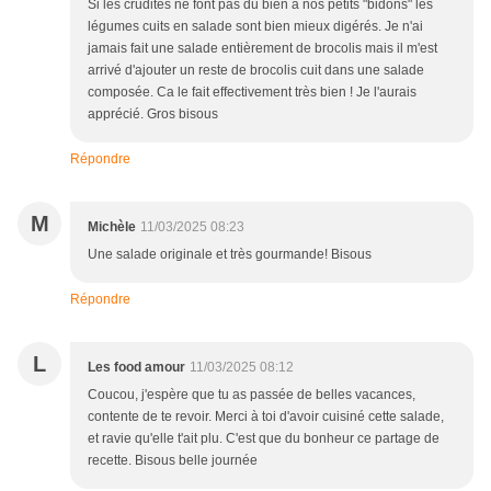
Si les crudités ne font pas du bien à nos petits "bidons" les
légumes cuits en salade sont bien mieux digérés. Je n'ai
jamais fait une salade entièrement de brocolis mais il m'est
arrivé d'ajouter un reste de brocolis cuit dans une salade
composée. Ca le fait effectivement très bien ! Je l'aurais
apprécié. Gros bisous
Répondre
M
Michèle
11/03/2025 08:23
Une salade originale et très gourmande! Bisous
Répondre
L
Les food amour
11/03/2025 08:12
Coucou, j'espère que tu as passée de belles vacances,
contente de te revoir. Merci à toi d'avoir cuisiné cette salade,
et ravie qu'elle t'ait plu. C'est que du bonheur ce partage de
recette. Bisous belle journée