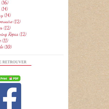
(16)
(14)
ry
(14)
ersaire
(12)
es
(12)
ning Repas
(12)
e
(11)
de
(10)
E RETROUVER