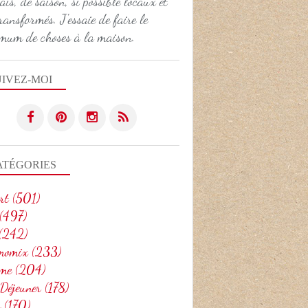
ais, de saison, si possible locaux et
ransformés. J'essaie de faire le
NOËL
mum de choses à la maison.
THERMOMIX
UIVEZ-MOI
ATÉGORIES
rt
(501)
(497)
BOULANGERIE
(242)
THERMOMIX
momix
(233)
me
(204)
 Déjeuner
(178)
o
(170)