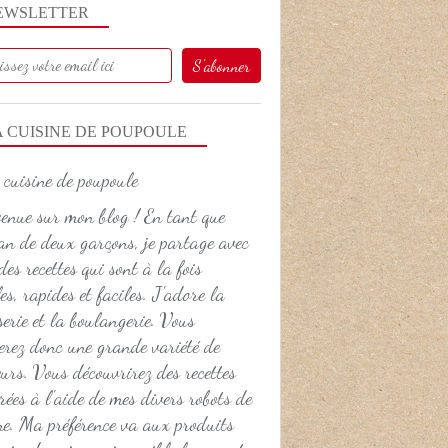
EWSLETTER
A CUISINE DE POUPOULE
enue sur mon blog ! En tant que
NOËL
 de deux garçons, je partage avec
NÖEL
des recettes qui sont à la fois
es, rapides et faciles. J'adore la
serie et la boulangerie. Vous
erez donc une grande variété de
urs. Vous découvrirez des recettes
rées à l'aide de mes divers robots de
ne. Ma préférence va aux produits