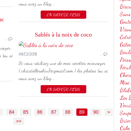
vous avez un blog...
Biscu
Sans
EN SAVOIR PLUS
nc
Gout
Vian
NOËL
Sablés à la noix de coco
Entré
…
DESSERT
Gâte
nvoyer
Boul
04/12/2018
…
 (ou si
Poiss
Si vous réalisez une de mes recettes m'envoyer
Fécul
( christellerobin7@gmail.com ) les photos (ou si
Choc
vous avez un blog...
Mise
EN SAVOIR PLUS
Blab
Les B
Verri
100
200
3
84
85
86
87
88
89
90
>
Soup
Brio
>>
Cake