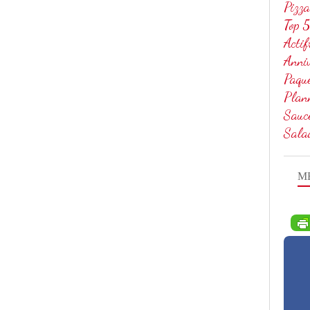
Pizza
Top 5
Actif
Anniv
Paqu
Plan
Sauc
Sala
M