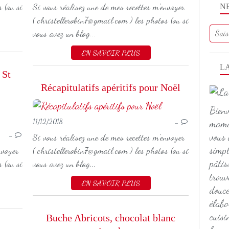
 (ou si
Si vous réalisez une de mes recettes m'envoyer
N
( christellerobin7@gmail.com ) les photos (ou si
vous avez un blog...
EN SAVOIR PLUS
L
 St
Récapitulatifs apéritifs pour Noël
Bienv
ENTRÉ
maman
11/12/2018
…
NOËL
vous 
…
Si vous réalisez une de mes recettes m'envoyer
simpl
nvoyer
( christellerobin7@gmail.com ) les photos (ou si
pâtis
 (ou si
vous avez un blog...
trouv
EN SAVOIR PLUS
douce
élabo
cuisi
Buche Abricots, chocolat blanc