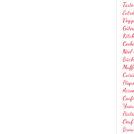
Tarte
Entré
Vegg
Gâtea
Kitc
Cook
Nöel
Bûch
Muff
Cuis
Pâqu
Acco
Confi
Yaou
Parte
Oeuf
Brow