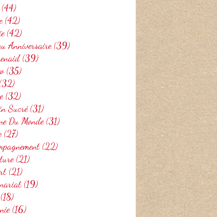
(44)
e
(42)
ie
(42)
u Anniversaire
(39)
henaid
(39)
eo
(35)
(32)
e
(32)
in Sucré
(31)
ine Du Monde
(31)
e
(27)
mpagnement
(22)
ture
(21)
rt
(21)
nariat
(19)
(18)
nie
(16)