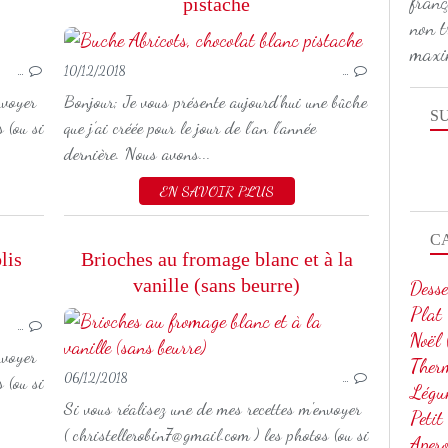
franç
pistache
non t
BISCUITS
maxi
…
10/12/2018
…
NOËL
THERMOMIX
nvoyer
Bonjour; Je vous présente aujourd’hui une bûche
S
 (ou si
que j’ai créée pour le jour de l’an l’année
dernière. Nous avons...
EN SAVOIR PLUS
C
lis
Brioches au fromage blanc et à la
vanille (sans beurre)
Desse
PLAT
Plat
…
THERMOMIX
Noël
SANS GLUTEN
nvoyer
Ther
06/12/2018
…
 (ou si
Légu
Si vous réalisez une de mes recettes m'envoyer
Petit
( christellerobin7@gmail.com ) les photos (ou si
Aper