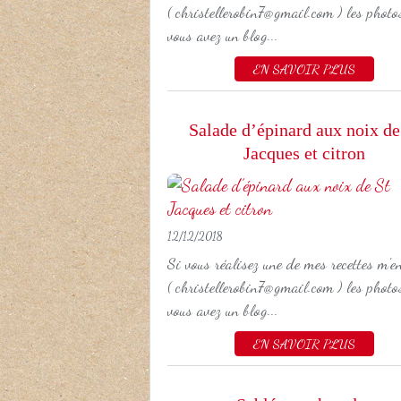
( christellerobin7@gmail.com ) les photos
vous avez un blog...
EN SAVOIR PLUS
Salade d’épinard aux noix de
Jacques et citron
12/12/2018
Si vous réalisez une de mes recettes m'e
( christellerobin7@gmail.com ) les photos
vous avez un blog...
EN SAVOIR PLUS