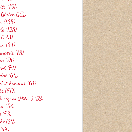
its
(151)
 Gluten
(151)
er
(138)
de
(125)
(123)
au,
(84)
BISCUITS
angerie
(78)
NOËL
on
(78)
THERMOMIX
ent
(74)
olat
(62)
 À L'honneur
(61)
la
(60)
asiques (pâte...)
(58)
ne
(58)
e
(53)
che
(52)
(48)