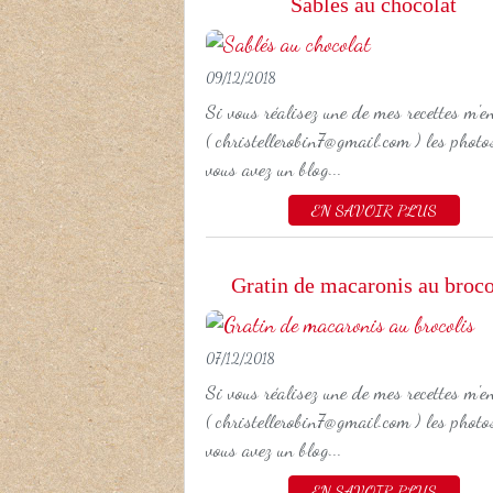
Sablés au chocolat
09/12/2018
Si vous réalisez une de mes recettes m'e
( christellerobin7@gmail.com ) les photos
vous avez un blog...
EN SAVOIR PLUS
Gratin de macaronis au broco
07/12/2018
Si vous réalisez une de mes recettes m'e
( christellerobin7@gmail.com ) les photos
vous avez un blog...
EN SAVOIR PLUS