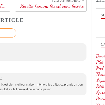
maxi
Gâteau à l’orange et au blanc d’œuf
Recette banana bread sans beurre
S
RTICLE
C
Desse
Plat
Noël
Ther
12
Légu
r ! c'est bien meilleur maison, même si les pâtes ça prends un peu
Petit
sultat est là ! bravo et belle participation
Aper
Biscu
Sans