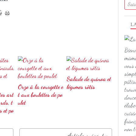
L
Bienv
maman
vous 
simpl
Salade de quinoa et
pâtis
Orzo à la courgette e
légumes rôtis
trouv
es art
t aux boulettes de po
douce
rds, t
ulet
élabo
s et po
cuisi
franç
non t