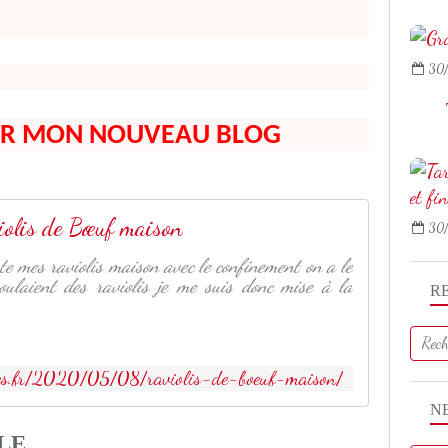
30/
R MON NOUVEAU BLOG
iolis de Bœuf maison
30/
te mes raviolis maison avec le confinement on a le
oulaient des raviolis je me suis donc mise à la
R
ules.fr/2020/05/08/raviolis-de-boeuf-maison/
N
LE