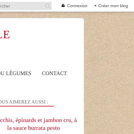
Connexion
+
Créer mon blog
LE
 OU LÉGUMES
CONTACT
US AIMEREZ AUSSI :
chis, épinards et jambon cru, à
la sauce burrata pesto