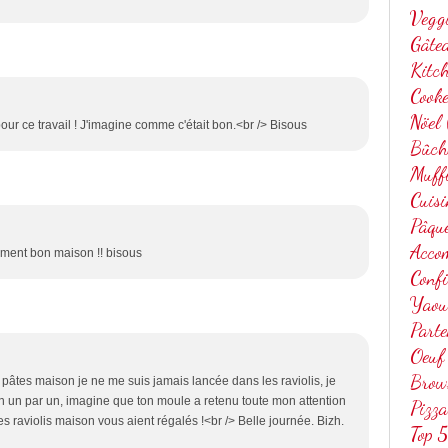
Vegg
Gâtea
Kitc
Cook
Nöel
our ce travail ! J'imagine comme c'était bon.<br /> Bisous
Bûch
Muff
Cuis
Pâqu
Acco
llement bon maison !! bisous
Confi
Yaou
Parte
Oeuf
Brow
pâtes maison je ne me suis jamais lancée dans les raviolis, je
in un par un, imagine que ton moule a retenu toute mon attention
Pizza
s raviolis maison vous aient régalés !<br /> Belle journée. Bizh.
Top 5