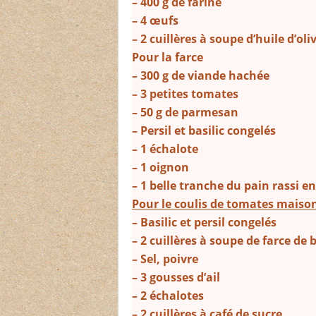
– 400 g de farine
– 4 œufs
– 2 cuillères à soupe d’huile d’oli
Pour la farce
– 300 g de viande hachée
– 3 petites tomates
– 50 g de parmesan
– Persil et basilic congelés
– 1 échalote
– 1 oignon
– 1 belle tranche du pain rassi e
Pour le coulis de tomates maiso
– Basilic et persil congelés
– 2 cuillères à soupe de farce de
– Sel, poivre
– 3 gousses d’ail
– 2 échalotes
– 2 cuillères à café de sucre