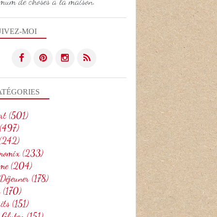
mum de choses à la maison.
UIVEZ-MOI
ATÉGORIES
rt
(501)
(497)
(242)
momix
(233)
me
(204)
 Déjeuner
(178)
o
(170)
its
(151)
 Gluten
(151)