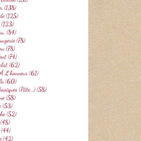
er
(138)
de
(125)
(123)
au,
(84)
angerie
(78)
on
(78)
ent
(74)
olat
(62)
 À L'honneur
(61)
la
(60)
asiques (pâte...)
(58)
ne
(58)
e
(53)
che
(52)
(48)
(44)
e
(42)