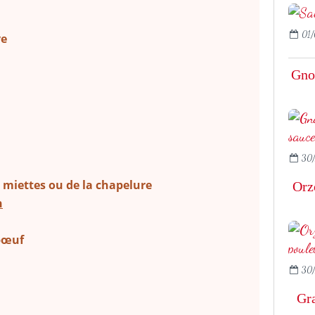
01/
ve
Gnoc
30/
n miettes ou de la chapelure
Orzo
n
 bœuf
30/
Gr