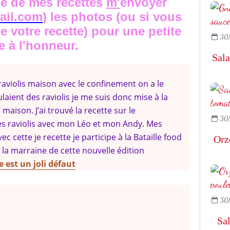
ne de mes recettes
m'
envoyer
ail.com
) les photos (ou si vous
e votre recette) pour une petite
30/
e à l'honneur.
Sala
aviolis maison avec le confinement on a le
aient des raviolis je me suis donc mise à la
maison. J’ai trouvé la recette sur le
30/
ces raviolis avec mon Léo et mon Andy. Mes
c cette je recette je participe à la Bataille food
Orzo
, la marraine de cette nouvelle édition
 est un joli défaut
30/
Sal