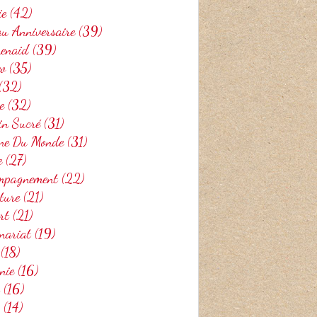
ie
(42)
u Anniversaire
(39)
henaid
(39)
eo
(35)
(32)
e
(32)
in Sucré
(31)
ine Du Monde
(31)
e
(27)
mpagnement
(22)
ture
(21)
rt
(21)
nariat
(19)
(18)
nie
(16)
(16)
(14)