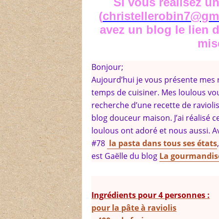
Si vous réalisez u
(
christellerobin7@gm
avez un blog le lien d
mis
Bonjour;
Aujourd’hui je vous présente mes r
temps de cuisiner. Mes loulous voul
recherche d’une recette de raviolis 
blog douceur maison. J’ai réalisé 
loulous ont adoré et nous aussi. Ave
#78
la pasta dans tous ses états
est Gaëlle du blog
La gourmandise
Ingrédients pour 4 personnes :
pour la pâte à raviolis