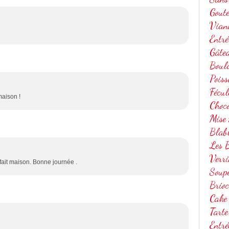
Gout
Vian
Entré
Gâte
Boul
Poiss
Fécul
maison !
Choc
Mise
Blab
Les B
Verri
 fait maison. Bonne journée .
Soup
Brio
Cake
Tarte
Entré