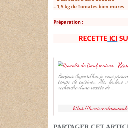
– 1,5 kg de Tomates bien mures
Préparation :
RECETTE
ICI
SU
Rav
Bonjour;Aujourd'hui je vous présen
temps de cuisiner. Mes loulous v
recherche d'une recette de ...
https://lacuisinedepoupo
PARTAGER CET ARTIC