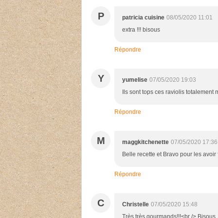
P
patricia cuisine
08/05/2020 11:01
extra !!! bisous
Répondre
Y
yumelise
07/05/2020 19:03
Ils sont tops ces raviolis totalement 
Répondre
M
maggkitchenette
07/05/2020 17:36
Belle recette et Bravo pour les avoir
Répondre
C
Christelle
07/05/2020 15:48
Très très gourmands!!!<br /> Bisous