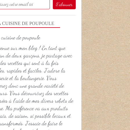
A CUISINE DE POUPOULE
enue sur mon blog ! En tant que
 de deux garçons, je partage avec
des recettes qui sont à la fois
es, rapides et faciles. J'adore la
serie et la boulangerie. Vous
erez donc une grande variété de
urs. Vous découvrirez des recettes
rées à l'aide de mes divers robots de
ne. Ma préférence va aux produits
ais, de saison, si possible locaux et
ransformés. J'essaie de faire le