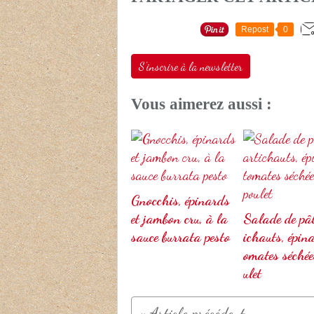
Repost
0
S'inscrire à la newsletter
Vous aimerez aussi :
Gnocchis, épinards
et jambon cru, à la
Salade de pât
sauce burrata pesto
ichauts, épina
omates séchée
ulet