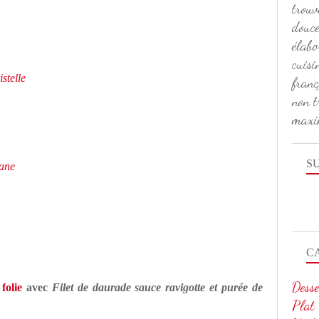
trouv
douce
élabo
cuisi
stelle
franç
non t
maxi
S
iane
C
Desse
folie
avec
Filet de daurade sauce ravigotte et purée de
Plat