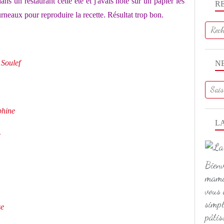
ns un restaurant cette été et j'avais noté sur un papier les
R
rneaux pour reproduire la recette. Résultat trop bon.
t
Soulef
N
phine
L
e
Bienv
maman
vous 
simpl
se
pâtis