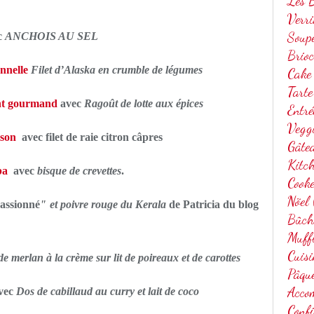
Les B
Verri
Soup
c
ANCHOIS AU SEL
Brio
nnelle
Filet d’Alaska en crumble de légumes
Cake
Tarte
nt gourmand
avec
Ragoût de lotte aux épices
Entré
Vegg
ison
avec filet de raie citron câpres
Gâtea
Kitc
ba
avec
bisque de crevettes
.
Cook
Nöel
passionné
" et poivre rouge du Kerala
de Patricia du blog
Bûch
Muff
Cuis
 de merlan à la crème sur lit de poireaux et de carottes
Pâqu
Acco
vec
Dos de cabillaud au curry et lait de coco
Confi