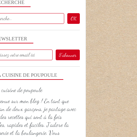
ECHERCHE
EWSLETTER
A CUISINE DE POUPOULE
enue sur mon blog ! En tant que
 de deux garçons, je partage avec
des recettes qui sont à la fois
es, rapides et faciles. J'adore la
serie et la boulangerie. Vous