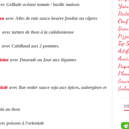
vec
Grillade océane tomate / basilic maison
Yaou
Parte
noo
avec
Ailes de raie sauce beurre fondue ou câpres
Oeuf
Brow
avec
tartare de thon à la calédonienne
Pizza
Top 5
e
avec
Cabillaud aux 2 pommes.
Actif
Anniv
isine
avec
Daurade au four aux légumes
Paqu
Plan
Sauc
Sala
dulé
avec
Bar entier sauce soja aux épices, aubergines et
M
in au thon
vec
poisson à l'oriental
e