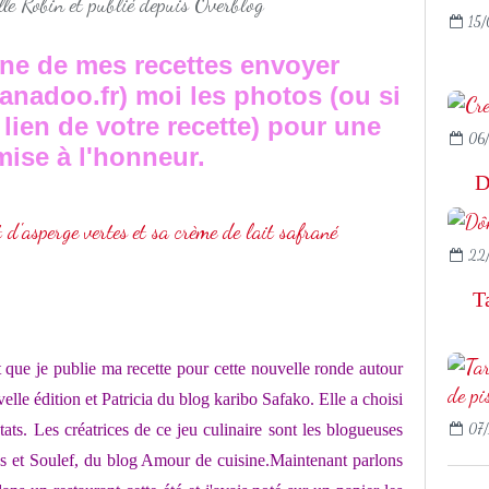
lle Robin et publié depuis Overblog
15/
une de mes recettes envoyer
anadoo.fr) moi les photos (ou si
lien de votre recette) pour une
06/
mise à l'honneur.
D
22/
T
t que je publie ma recette pour cette nouvelle ronde autour
elle édition et Patricia du blog
karibo Safako.
Elle a choisi
ts. Les créatrices de ce jeu culinaire sont les blogueuses
07/
es
et Soulef, du blog
Amour de cuisine.
Maintenant parlons