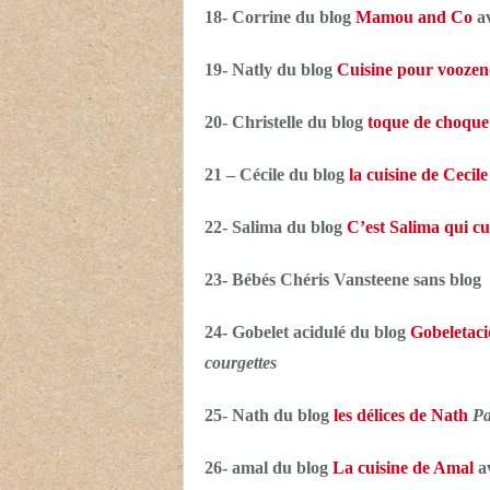
18- Corrine du blog
Mamou and Co
a
19- Natly du blog
Cuisine pour vooze
20- Christelle du blog
toque de choque
21 – Cécile du blog
la cuisine de Cecil
22- Salima du blog
C’est Salima qui cu
23- Bébés Chéris Vansteene sans blog
24- Gobelet acidulé du blog
Gobeletaci
courgettes
25- Nath du blog
les délices de Nath
Pa
26- amal du blog
La cuisine de Amal
a