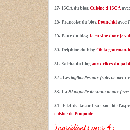
27- ISCA du blog
Cuisine d’ISCA
ave
28- Francoise du blog
Pounchki
avec
F
29- Patty du blog
Je cuisine donc je sui
30- Delphine du blog
Oh la gourmande
31- Saleha du blog
aux délices du palai
32 - Les
tagliatelles aux fruits de mer
de
33- La
Blanquette de saumon aux fèves
34- Filet de tacaud sur son lit d'asp
cuisine de Poupoule
Ingrédients pour 4 :