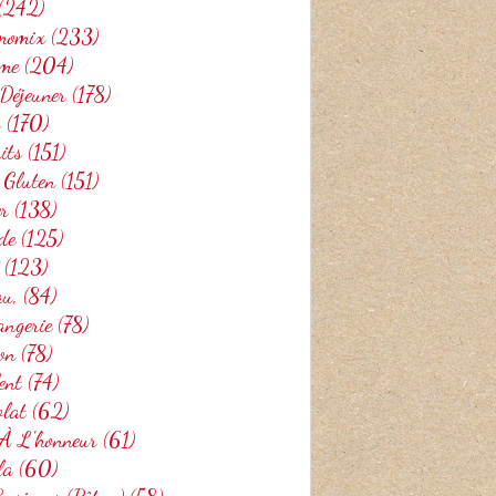
(242)
momix
(233)
me
(204)
 Déjeuner
(178)
o
(170)
its
(151)
 Gluten
(151)
er
(138)
de
(125)
(123)
au,
(84)
angerie
(78)
on
(78)
ent
(74)
olat
(62)
 À L'honneur
(61)
la
(60)