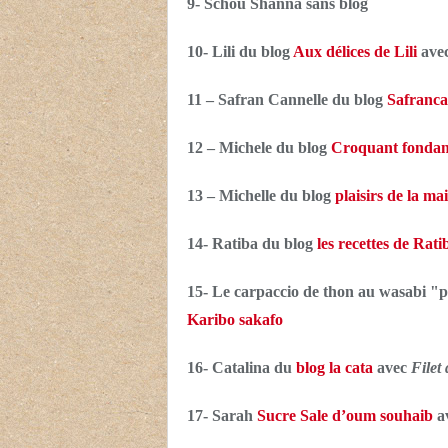
9- Schou Shanna sans blog
10- Lili du blog
Aux délices de Lili
ave
11 – Safran Cannelle du blog
Safranca
12 – Michele du blog
Croquant fonda
13 – Michelle du blog
plaisirs de la ma
14- Ratiba du blog
les recettes de Rati
15- Le carpaccio de thon au wasabi "
Karibo sakafo
16- Catalina du
blog la cata
avec
Filet
17- Sarah
Sucre Sale d’oum souhaib
a