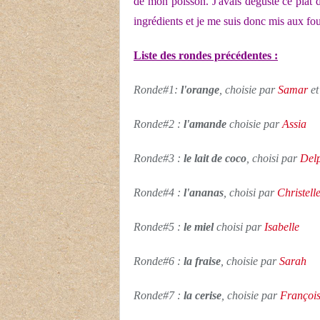
de mon poisson. J'avais dégusté ce plat da
ingrédients et je me suis donc mis aux fou
Liste des rondes précédentes :
Ronde#1:
l'orange
, choisie par
Samar
e
Ronde#2 :
l'amande
choisie par
Assia
Ronde#3 :
le lait de coco
, choisi par
Del
Ronde#4 :
l'ananas
, choisi par
Christell
Ronde#5 :
le miel
choisi par
Isabelle
Ronde#6 :
la fraise
, choisie par
Sarah
Ronde#7 :
la cerise
, choisie par
Françoi