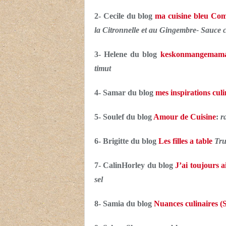
2- Cecile du blog
ma cuisine bleu Co
la Citronnelle et au Gingembre- Sauce 
3- Helene du blog
keskonmangemam
timut
4- Samar du blog
mes inspirations culi
5- Soulef du blog
Amour de Cuisine
:
r
6- Brigitte du blog
Les filles a table
Tru
7- CalinHorley du blog
J’ai toujours 
sel
8- Samia du blog
Nuances culinaires (S