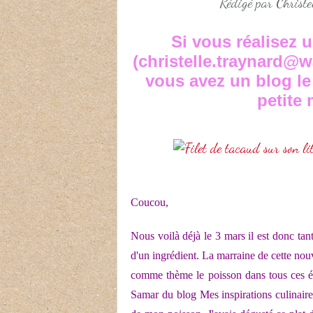
Rédigé par Christe
Si vous réalisez 
(christelle.traynard@w
vous avez un blog le 
petite 
Coucou,
Nous voilà déjà le 3 mars il est donc tan
d'un ingrédient. La marraine de cette nouv
comme thème le poisson dans tous ces éta
Samar du blog
Mes inspirations culinair