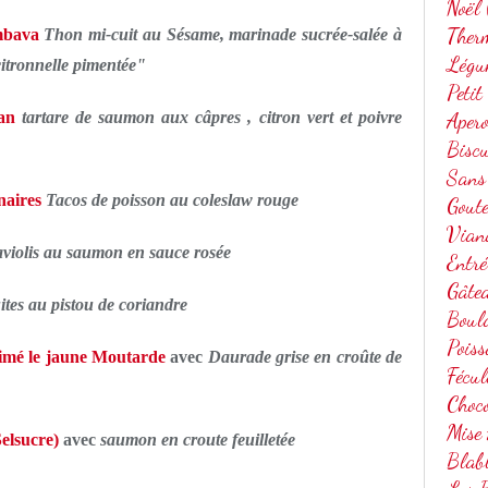
Noël
Ther
mbava
Thon mi-cuit au Sésame, marinade sucrée-salée à
Légu
citronnelle pimentée"
Petit
Aper
an
tartare de saumon aux câpres , citron vert et poivre
Biscu
Sans
naires
Tacos de poisson au coleslaw rouge
Gout
Vian
aviolis au saumon en sauce rosée
Entré
Gâte
ites au pistou de coriandre
Boul
Poiss
aimé le jaune Moutarde
avec
Daurade grise en croûte de
Fécul
Choc
Mise
elsucre)
avec
saumon en croute feuilletée
Blab