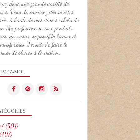
erez donc une grande variété de
urs. Vous découvrirez des recettes
rées à l'aide de mes divers robots de
ne. Ma préférence va aux produits
ais, de saison, si possible locaux et
ransformés. J'essaie de faire le
mum de choses à la maison.
UIVEZ-MOI
ATÉGORIES
rt
(501)
(497)