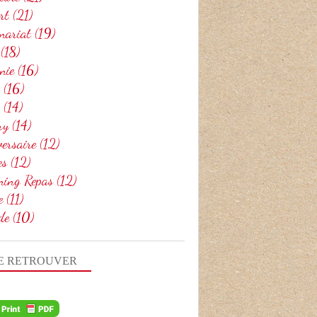
rt
(21)
nariat
(19)
(18)
nie
(16)
(16)
(14)
ry
(14)
ersaire
(12)
es
(12)
ning Repas
(12)
e
(11)
de
(10)
E RETROUVER