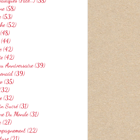
asiques (pâte...)
(58)
ne
(58)
e
(53)
che
(52)
(48)
(44)
e
(42)
ie
(42)
u Anniversaire
(39)
henaid
(39)
eo
(35)
(32)
e
(32)
in Sucré
(31)
ine Du Monde
(31)
e
(27)
mpagnement
(22)
ture
(21)