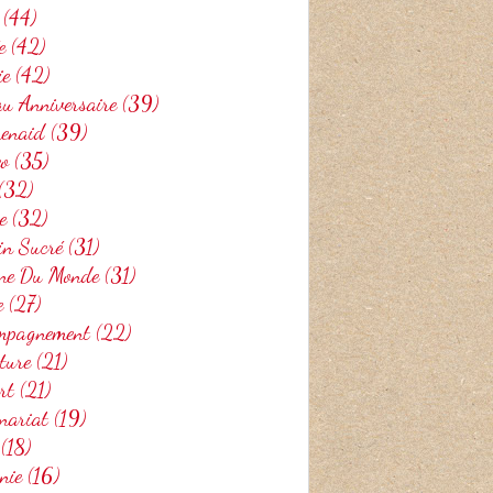
(44)
e
(42)
ie
(42)
u Anniversaire
(39)
henaid
(39)
eo
(35)
(32)
e
(32)
in Sucré
(31)
ine Du Monde
(31)
e
(27)
mpagnement
(22)
ture
(21)
rt
(21)
nariat
(19)
(18)
nie
(16)