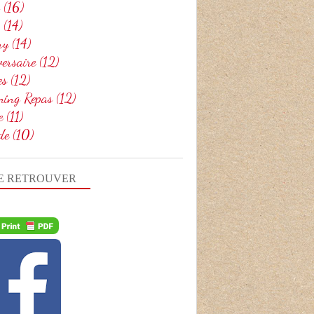
(16)
(14)
ry
(14)
ersaire
(12)
es
(12)
ning Repas
(12)
e
(11)
de
(10)
E RETROUVER