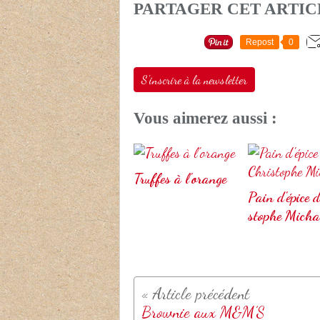
PARTAGER CET ARTIC
Repost
0
S'inscrire à la newsletter
Vous aimerez aussi :
Truffes à l'orange
Pain d'épice 
stophe Micha
Brownie aux M&M’S