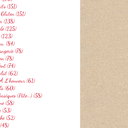
its
(151)
 Gluten
(151)
er
(138)
de
(125)
(123)
au,
(84)
angerie
(78)
on
(78)
ent
(74)
olat
(62)
 À L'honneur
(61)
la
(60)
asiques (pâte...)
(58)
ne
(58)
e
(53)
che
(52)
(48)