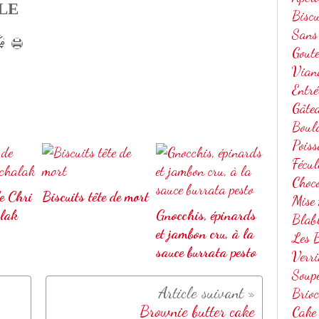
LE
Biscu
Sans
Gout
Vian
Entré
Gâte
Boul
Poiss
Fécul
Choc
de Chri
Biscuits tête de mort
Mise
lak
Gnocchis, épinards
Blab
et jambon cru, à la
Les B
sauce burrata pesto
Verri
Soup
Brio
Brownie butter cake
Cake