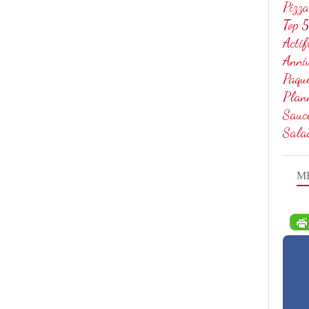
Pizza
Top 5
Actif
Anniv
Paqu
Plan
Sauc
Sala
M