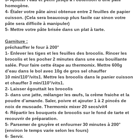
homogène.
4-
Étaler
votre pâte ainsi obtenue entre 2 feuilles de papier
cuisson. (Cela sera beaucoup plus facile car sinon votre
pâte sera difficile à manipuler)
5- Mettre votre pâte brisée dans un plat à tarte.
Garniture :
préchauffer
le four à 200°
1- Enlever les tiges et les feuilles des brocolis. Rincer les
brocolis et les pocher 2 minutes
dans une eau bouillante
salée
. Pour faire cette étape au
thermomix
. Mettre 600g
d’eau dans le bol avec 10g de gros sel chauffer
10
min/110°/
vits
1. Mettre les brocolis dans le panier cuisson
et chauffer
3
min/110°/
vits
1.
2- Laisser
égouttait
les brocolis
3-
dans
une jatte, mélanger les œufs, la crème fraiche et la
poudre d’amande. Saler, poivre et ajouter 1
à 2 pincés
de
noix de muscade.
Thermomix
mixer
20 secs
/vit4
4- Répartir les bouquets de brocolis sur le fond de tarte et
recouvrir de préparation.
5- Parsemer de gruyère et enfourner 30 minutes à 200°
(environ le temps varie selon les fours)
6- Servir.