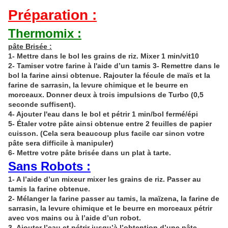
Préparation :
Thermomix
:
pâte Brisée
:
1- Mettre dans le bol
les grains de riz
. Mixer
1
min/vit10
2- Tamiser votre farine à l'aide d’un tamis 3- Remettre dans le
bol la farine ainsi obtenue. Rajouter la fécule de
maïs
et la
farine de sarrasin, la levure chimique et le beurre en
morceaux. Donner deux à trois impulsions de Turbo (0,5
seconde
suffisent).
4- Ajouter l'eau dans le bol et pétrir
1
min/bol fermé/épi
5-
Étaler
votre pâte ainsi obtenue entre 2 feuilles de papier
cuisson. (Cela sera beaucoup plus facile car sinon votre
pâte sera difficile à manipuler)
6- Mettre votre pâte brisée dans un plat à tarte.
Sans Robots :
1- A l’aide d’un mixeur mixer les grains de riz. Passer au
tamis la farine obtenue.
2- Mélanger la farine passer au tamis, la maïzena, la farine de
sarrasin, la levure chimique et le beurre en morceaux pétrir
avec vos mains ou à l’aide d’un robot.
3- Ajouter l’eau et pétrir jusqu’à l’obtention d’une pâte