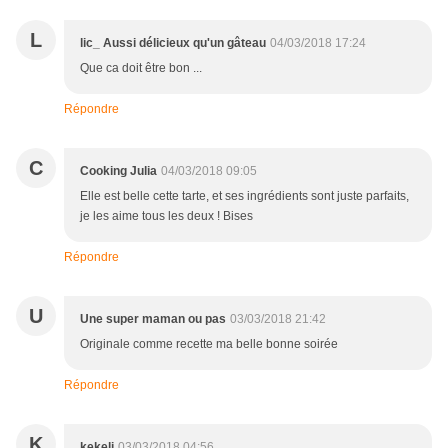
L
lic_ Aussi délicieux qu'un gâteau
04/03/2018 17:24
Que ca doit être bon ...
Répondre
C
Cooking Julia
04/03/2018 09:05
Elle est belle cette tarte, et ses ingrédients sont juste parfaits,
je les aime tous les deux ! Bises
Répondre
U
Une super maman ou pas
03/03/2018 21:42
Originale comme recette ma belle bonne soirée
Répondre
K
kekeli
03/03/2018 04:56