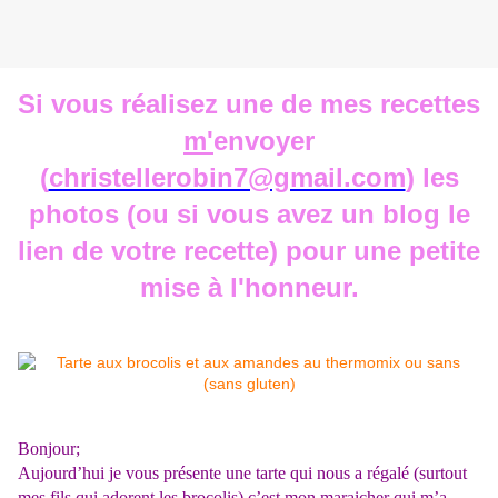
Si vous réalisez une de mes recettes
m'
envoyer
(
christellerobin7@gmail.com
) les
photos (ou si vous avez un blog le
lien de votre recette) pour une petite
mise à l'honneur.
Bonjour
;
Aujourd’hui je vous présente une tarte qui nous a
régalé
(surtout
mes fils qui adorent les brocolis) c’est mon maraicher qui m’a