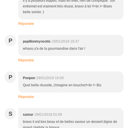
il y a plusieurs étapes, mais en effet, rien de compliqué. Ton
entremet est vraiment trés réussi, bravo à toi !!<br /> Bises
belle soirée :)
Répondre
P
papillonmyosotis
29/01/2018 18:37
whaou y'a de la gourmandise dans l'air !
Répondre
P
Ponpon
29/01/2018 16:09
Quel belle réussite, j'imagine en bouche!!<br /> Biz
Répondre
S
samar
29/01/2018 01:09
bravo il est tres beau et de belles saveur un dessert digne de
grand chef<br /> bisous