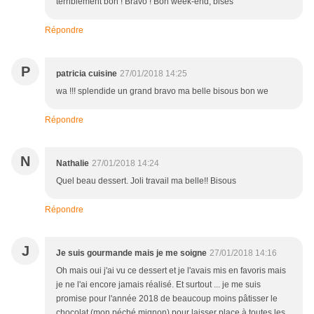
terriblement bon ! Bravo ! Bon week-end, bises
Répondre
P
patricia cuisine
27/01/2018 14:25
wa !!! splendide un grand bravo ma belle bisous bon we
Répondre
N
Nathalie
27/01/2018 14:24
Quel beau dessert. Joli travail ma belle!! Bisous
Répondre
J
Je suis gourmande mais je me soigne
27/01/2018 14:16
Oh mais oui j'ai vu ce dessert et je l'avais mis en favoris mais
je ne l'ai encore jamais réalisé. Et surtout ... je me suis
promise pour l'année 2018 de beaucoup moins pâtisser le
chocolat (mon péché mignon) pour laisser place à toutes les