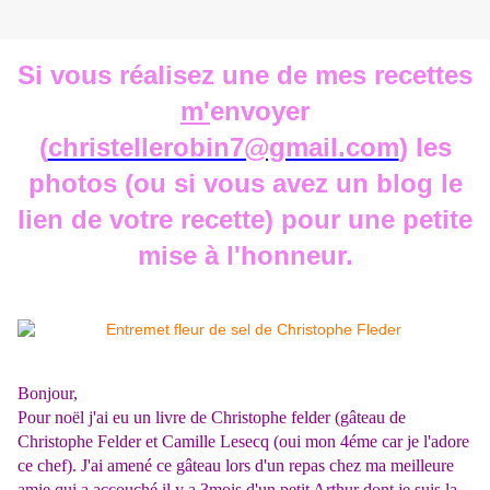
Si vous réalisez une de mes recettes
m'
envoyer
(
christellerobin7@gmail.com
) les
photos (ou si vous avez un blog le
lien de votre recette) pour une petite
mise à l'honneur.
Bonjour,
Pour
noël
j'ai eu un livre de
Christophe felder
(gâteau de
Christophe
Felder
et Camille
Lesecq
(oui mon 4éme car je l'adore
ce chef). J'ai amené ce gâteau lors d'un repas chez ma meilleure
amie qui a accouché il y a 3mois d'un petit Arthur dont je suis la