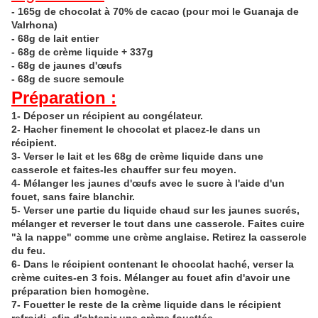
- 165g de chocolat à 70
%
de cacao (pour moi le Guanaja de
Valrhona)
- 68g de lait entier
- 68g de crème liquide + 337g
- 68g de jaunes d'œufs
- 68g de sucre semoule
Préparation :
1- Déposer un récipient au congélateur.
2- Hacher finement le chocolat et placez-le dans un
récipient.
3- Verser le lait et les 68g de crème liquide dans une
casserole et faites-les chauffer sur feu moyen.
4- Mélanger les jaunes d'œufs avec le sucre à l'aide d'un
fouet, sans faire blanchir.
5- Verser une partie du liquide chaud sur les jaunes sucrés,
mélanger et reverser le tout dans une casserole.
Faites cuire
"à la nappe" comme une crème anglaise. Retirez la casserole
du feu.
6- Dans le récipient contenant le chocolat haché, verser la
crème cuites-en
3 fois
. Mélanger au fouet afin d'avoir une
préparation bien homogène.
7- Fouetter le reste de la crème liquide dans le récipient
refroidi, afin d'obtenir une crème fouettée.