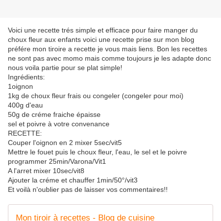
Voici une recette trés simple et efficace pour faire manger du
choux fleur aux enfants voici une recette prise sur mon blog
préfére mon tiroire a recette je vous mais liens. Bon les recettes
ne sont pas avec momo mais comme toujours je les adapte donc
nous voila partie pour se plat simple!
Ingrédients:
1oignon
1kg de choux fleur frais ou congeler (congeler pour moi)
400g d'eau
50g de créme fraiche épaisse
sel et poivre à votre convenance
RECETTE:
Couper l'oignon en 2 mixer 5sec/vit5
Mettre le fouet puis le choux fleur, l'eau, le sel et le poivre
programmer 25min/Varona/Vit1
A l'arret mixer 10sec/vit8
Ajouter la créme et chauffer 1min/50°/vit3
Et voilà n'oublier pas de laisser vos commentaires!!
Mon tiroir à recettes - Blog de cuisine